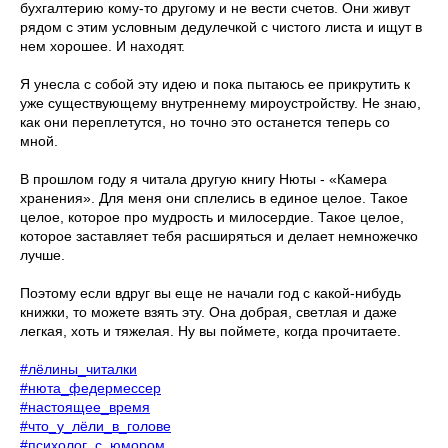
бухгалтерию кому-то другому и не вести счетов. Они живут
рядом с этим условным дедулечкой с чистого листа и ищут в
нем хорошее. И находят.
Я унесла с собой эту идею и пока пытаюсь ее прикрутить к
уже существующему внутреннему мироустройству. Не знаю,
как они переплетутся, но точно это останется теперь со
мной.
В прошлом году я читала другую книгу Нюты - «Камера
хранения». Для меня они сплелись в единое целое. Такое
целое, которое про мудрость и милосердие. Такое целое,
которое заставляет тебя расширяться и делает немножечко
лучше.
Поэтому если вдруг вы еще не начали год с какой-нибудь
книжки, то можете взять эту. Она добрая, светлая и даже
легкая, хоть и тяжелая. Ну вы поймете, когда прочитаете.
#лёлины_читалки
#нюта_федермессер
#настоящее_время
#что_у_лёли_в_голове
#психолог_с_юмором