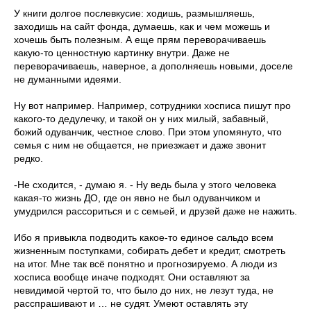
У книги долгое послевкусие: ходишь, размышляешь,
заходишь на сайт фонда, думаешь, как и чем можешь и
хочешь быть полезным. А еще прям переворачиваешь
какую-то ценностную картинку внутри. Даже не
переворачиваешь, наверное, а дополняешь новыми, доселе
не думанными идеями.
Ну вот например. Например, сотрудники хосписа пишут про
какого-то дедулечку, и такой он у них милый, забавный,
божий одуванчик, честное слово. При этом упомянуто, что
семья с ним не общается, не приезжает и даже звонит
редко.
-Не сходится, - думаю я. - Ну ведь была у этого человека
какая-то жизнь ДО, где он явно не был одуванчиком и
умудрился рассориться и с семьей, и друзей даже не нажить.
Ибо я привыкла подводить какое-то единое сальдо всем
жизненным поступками, собирать дебет и кредит, смотреть
на итог. Мне так всё понятно и прогнозируемо. А люди из
хосписа вообще иначе подходят. Они оставляют за
невидимой чертой то, что было до них, не лезут туда, не
расспрашивают и … не судят. Умеют оставлять эту