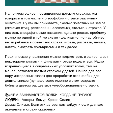
На прямом эфире, посвященном детским страхам, мы
говорили в том числе и о зоофобии - страхе различных
животных. Ну как вы понимаете, сколько животных на земле
(включая птиц, рептилий и насекомых), столько и страхов. У
них есть специфические названия, однако решать проблему
можно по одной и той же схеме - деликатно, но настойчиво
вести ребенка в объект его страха: играть, рисовать, лепить,
читать, смотреть мультфильмы и так далее.
Практические упражнения можно подсмотреть в эфире, а вот
некоторыми книгами и фильмамиготова поделиться. Редко
встречающиеся в современных условиях волки, тем не
менее, остаются частым страхом у детей. Нашла для вас
пару интересных сказок для проработки этой фобии для
дошкольников (ну чаще всего именно в этом возрасте
буйным цветом расцветают «необоснованные» страхи).
📚«ЧЕМ ЗАНИМАЮТСЯ ВОЛКИ, КОГДА НЕ ПУГАЮТ
ЛЮДЕЙ». Авторы: Лямур-Кроше Селин,
Домас Оливье. Если эти авторы вам зайдут и если для вас
актуальны и страхи сказочных