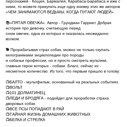
персонажей - Кощея, Бармалея, Карабаса-Барабаса и иже с
ними, то можете прикупить еще одну книжку этих же авторов
«ЧЕМ ЗАНИМАЮТСЯ ВЕДЬМЫ, КОГДА ПУГАЮТ ЛЮДЕЙ».
📚«ПЯТАЯ ОВЕЧКА». Автор - Грундман Гарриет. Добрая
история про девочку, считающую перед
сном овечек, одна из которых и оказалась неожиданно
волком.
🐕 Прорабатывая страх собак, можно не только скупать
килограммами энциклопедии про породы
и собачьи профессии, но и просто смотреть мультики,
главные герои которых - собаки. Благо, сейчас их -
несметное количество. Из того, что первым пришло в голову:
📺БАЛТО - мультфильм, основанный на реальных событиях
📺ВОЛЬТ
📺101 ДОЛМАТИНЕЦ
📺ЛЕДИ И БРОДЯГА - подойдет для проработки страха
дворовых собак
📺ВСЕ ПСЫ ПОПАДАЮТ В РАЙ
📺ТАЙНАЯ ЖИЗНЬ ДОМАШНИХ ЖИВОТНЫХ
📺БЕЛКА И СТРЕЛКА