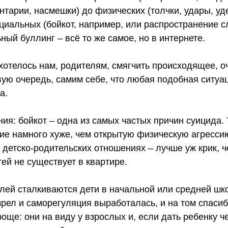
тарии, насмешки) до физических (толчки, удары, у
циальных (бойкот, например, или распространение с
ный буллинг – всё то же самое, но в интернете.
и хотелось нам, родителям, смягчить происходящее, 
вую очередь, самим себе, что любая подобная ситуац
а.
ия: бойкот – одна из самых частых причин суицида. 
е намного хуже, чем открытую физическую агрессию.
 детско-родительских отношениях – лучше уж крик, 
тей не существует в квартире.
влей сталкиваются дети в начальной или средней шк
зрел и саморегуляция выработалась, и на том спаси
още: они на виду у взрослых и, если дать ребенку ч