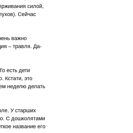
держивания силой,
лухов). Сейчас
очень важно
ия – травля. Да-
То есть дети
 Кстати, это
чем неделю делать
оле. У старших
бо. С дошколятами
еткое название его