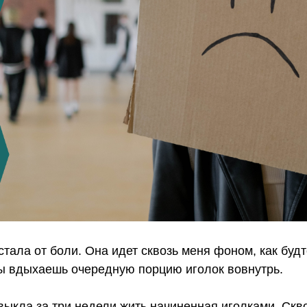
стала от боли. Она идет сквозь меня фоном, как буд
ты вдыхаешь очередную порцию иголок вовнутрь.
выкла за три недели жить начиненная иголками. Скво