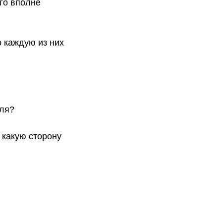
ого вполне
о каждую из них
вля?
 какую сторону