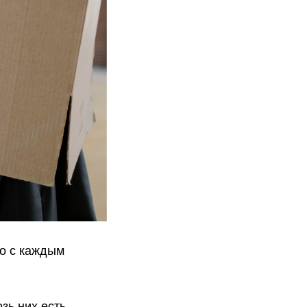
то с каждым
зь них есть,