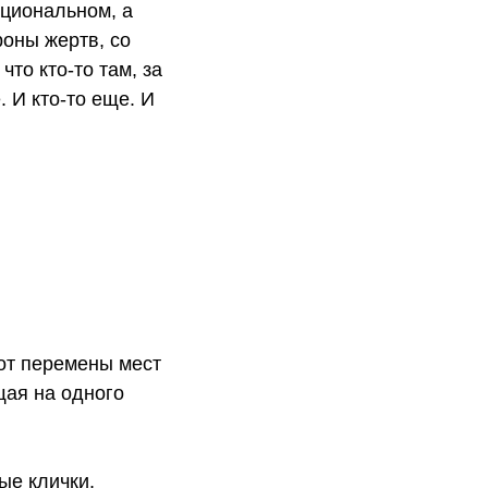
ациональном, а
роны жертв, со
то кто-то там, за
 И кто-то еще. И
 от перемены мест
щая на одного
ые клички,