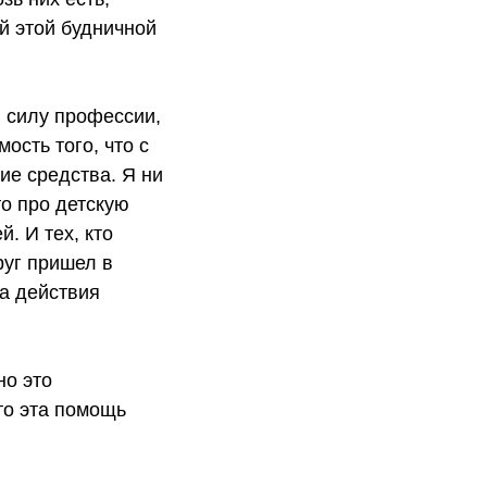
ей этой будничной
в силу профессии,
ость того, что с
ие средства. Я ни
то про детскую
й. И тех, кто
друг пришел в
за действия
но это
-то эта помощь