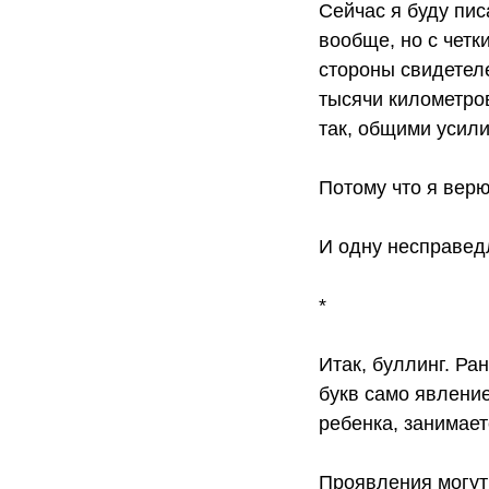
Сейчас я буду пис
вообще, но с четк
стороны свидетеле
тысячи километров
так, общими усил
Потому что я верю
И одну несправед
*
Итак, буллинг. Ра
букв само явлени
ребенка, занимае
Проявления могут