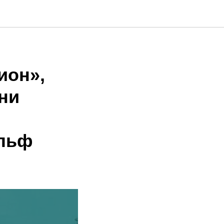
ион»,
ни
Ульф