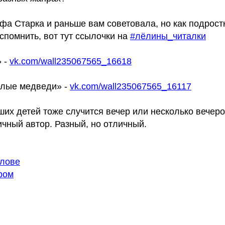
фа Старка и раньше вам советовала, но как подрост
спомнить, вот тут ссылочки на
#лёлины_читалки
» -
vk.com/wall235067565_16618
елые медведи» -
vk.com/wall235067565_16117
аших детей тоже случится вечер или несколько вечеро
чный автор. Разный, но отличный.
олове
ром