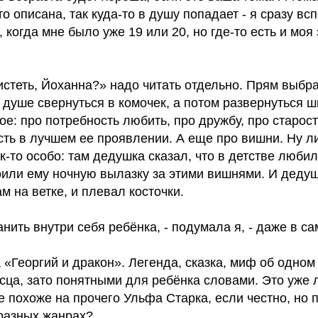
то описана, так куда-то в душу попадает - я сразу в
, когда мне было уже 19 или 20, но где-то есть и моя
стеть, Йоханна?» надо читать отдельно. Прям выбра
 душе свернуться в комочек, а потом развернуться 
гое: про потребность любить, про дружбу, про старост
сть в лучшем ее проявлении. А еще про вишни. Ну л
к-то особо: там дедушка сказал, что в детстве люби
оили ему ночную вылазку за этими вишнями. И дедуш
м на ветке, и плевал косточки.
анить внутри себя ребёнка, - подумала я, - даже в са
«Георгий и дракон». Легенда, сказка, миф об одном
ца, зато понятными для ребёнка словами. Это уже л
 похоже на прочего Ульфа Старка, если честно, но 
 разных жанрах?