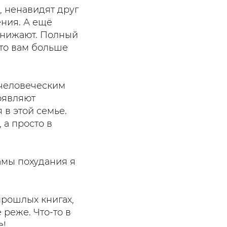
, ненавидят друг
ения. А ещё
унижают. Полный
что вам больше
 человеческим
оявляют
 в этой семье.
 а просто в
амы похудания я
прошлых книгах,
 реже. Что-то в
е!