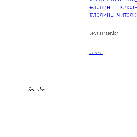
#лёлины_полезн
#лёлины_читалк
Lelya Tarasevich
КНИГИ
See also