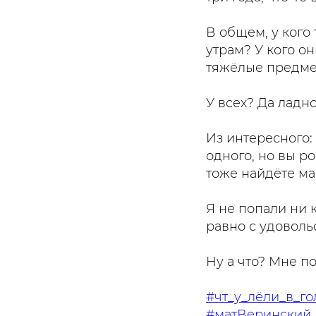
В общем, у кого
утрам? У кого о
тяжёлые предме
У всех? Да ладно
Из интересного:
одного, но вы р
тоже найдёте ма
Я не попали ни к
равно с удоволь
Ну а что? Мне п
#чт_у_лёли_в_го
#матВеринский_