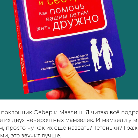
й поклонник Фабер и Мазлиш. Я читаю всё подря
этих двух невероятных мамзелек. И мамзели у ме
, просто ну как их ещё назвать? Тетеньки? Гра
ми, это звучит лучше.