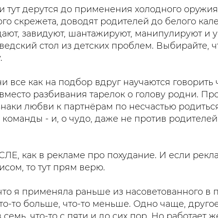
и тут дерутся до применения холодного оружия
ого скрежета, доводят родителей до белого кал
ают, завидуют, шантажируют, манипулируют и 
Шведский стол из детских проблем. Выбирайте, 
.
ни все как на подбор вдруг научаются говорить
вместо разбивания тарелок о голову родни. Пр
наки любви к партнёрам по несчастью родиться
команды - и, о чудо, даже не против родителей,
ЛЕ, как в рекламе про похудание. И если рекл
исом, то тут прям верю.
 что я применяла раньше из насоветованного в 
Что-то больше, что-то меньше. Одно чаще, другое
в семь, что-то с пяти и до сих пор. Но работает ж