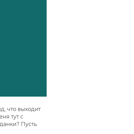
д, что выходит
ня тут с
жданки? Пусть