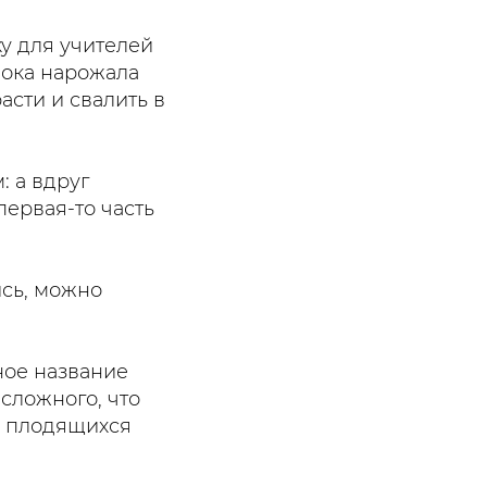
ку для учителей
 пока нарожала
асти и свалить в
: а вдруг
первая-то часть
ись, можно
ное название
 сложного, что
м плодящихся