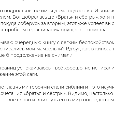
о подростков, не имея дома подростка. И книж
елем. Вот добралась до «Братья и сёстры», хотя
 покуда соберусь за вторым, этот уже успеет выр
от проблем взращивания орущего потомства.
ываю очередную книгу с легким беспокойством
списались мои мамзельки? Вдруг, как в кино, а 
ше б продолжение не снимали!
страниц успокаиваюсь - всё хорошо, не исписал
ение этой саги.
е главными героями стали сиблинги - это науч
очетания «братья и сёстры». Видимо, настолько
 новое слово и впихнуть его в мир посредство