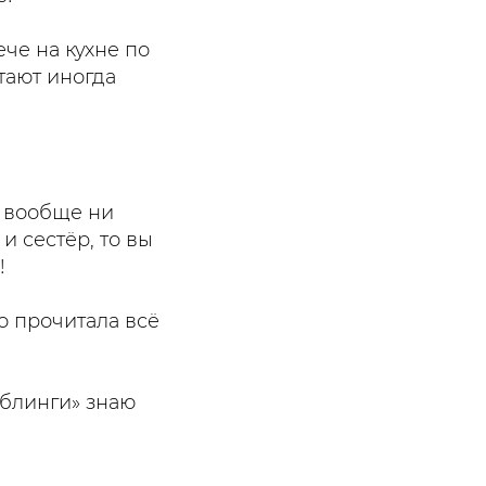
ече на кухне по
тают иногда
и вообще ни
и сестёр, то вы
!
но прочитала всё
иблинги» знаю