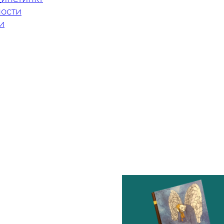
ости
и