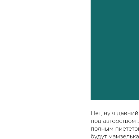
Нет, ну я давни
под авторством 
полным пиететом
будут мамзелька