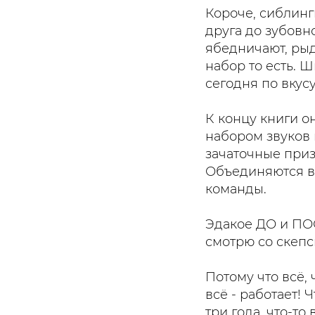
Короче, сиблинг
друга до зубовн
ябедничают, рыд
набор то есть. 
сегодня по вкусу
К концу книги о
набором звуков 
зачаточные приз
Объединяются в 
команды.
Эдакое ДО и ПОС
смотрю со скепс
Потому что всё,
всё - работает! 
три года, что-то 