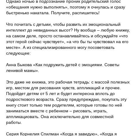
Однако ночью в подсознание проник родительский голос
«обещания нужно выполнять», поэтому я очнулась и сразу
быстренько накатала. Получите, распишитесь!
Что почитать с детьми, чтобы развить их эмоциональный
интеллект до невиданных высот? Ну вообще – любую книжку,
на самом деле, просто останавливайтесь и обсуждайте «что
этот герой сейчас чувствует», «а что бы ты чувствовал на его
месте». А из специализированного могу посоветовать
следующее:
Анна Быкова «Как подружить детей с эмоциями. Советы
ленивой мамы».
Это даже не книжка, это рабочая тетрадь: с массой полезных
игр, местом для рисования чувств, аппликаций и прочее.
Подойдет детям от 5 лет и будет интересна вплоть до
подросткового возраста. Сразу предупреждаю, покупать эту
книгу стоит только тем родителям, которые готовы по ней
заниматься вместе с ребенком – рисовать, играть,
аппликациовать. Она исключительно для совместной
работы.
Серия Корнелия Спилман «Когда я завидую», «Когда я