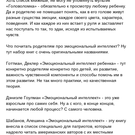
Хоть список книжный, не могу не упомянуть мультик
«Головоломка» - обязательно к просмотру любому ребенку.
Да и родителю не помешает понять, как в его голове живут
разные существа эмоции, каждое своего цвета, характера,
поведения. И как каждое из них встает у руля и заставляет
нас поступать то так, то эдак, исходя из испытываемых
чувств.
Что почитать родителям про эмоциональный интеллект? Ну
тут набор книг с очень оригинальными названиями.
Готтман, Деклер «Эмоциональный интеллект ребенка» - тут
конкретно родителям конкретно про детей, их развитие,
важность чувственной компоненты и способы помочь им в
этом развитии. Не так много практики, но качественная
теория.
Дэниэле Гоулман «Эмоциональный интеллект» - это уже
взрослым про самих себя. Ну а с кого, в конце концов,
начинается любой процесс? С самого человека.
Шабанов, Алешина «Эмоциональный интеллект» - эту книгу
внесла в список специально для патриотов, которым
надоело читать американских авторов с их местными