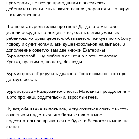
примерами, не всегда пригодными в российской
действительности. Книга качественная, хорошая и – о вдруг!
– отечественная.
Что почитать родителям про гнев? Да-да, это мы тоже
успели обсудить на лекции: что делать с этим ужасным
ребенком, который дерется, обзывается, психует по любому
поводу и сучит ногами, аки душевнобольной на выпасе. В
дополнение советую вам две книжки Екатерины
Бурмистровой – ну люблю я ее нежно в этой тематике.
Кратко, практично, по делу, без воды.
Бурмистрова «Приручить дракона. Гнев в семье» - это про
детскую злость.
Бурмистрова «Раздражительность. Методика преодоления» -
а это про наш, родительский, взрослый гнев.
Ну вот, обещание выполнила, могу ложиться спать с чистой
совестью и надеяться, что больше никто в мое
подсознательное врываться не будет и беспокоить меня не
станет.
#что_у_лёли_в_голове