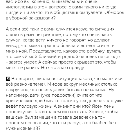
вас, ибо вы, конечно, внимательны и очень
чистоплотны в этом вопросе, с вами такого никогда-
нигде и ни за что, то в общественном туалете. Обморок
в уборной заказывали?
А если всё-таки с вами случится казус, то ситуация
станет в разы неприятнее, потому что очень часты
случаи, когда дети ничего не говорят, но делают
вывод, что мама страшно больна и вот-вот сгинет в
мир иной. Представляете, каково это ребёнку, думать
что самый мой близкий и родной человек не сегодня
– завтра умрёт. А сейчас просто скрывает это, чтобы
меня не ранить. Но я-то знаю правду.
2️⃣ Во-вторых, школьная ситуация такова, что мальчики
всё равно «в теме». Мифов вокруг месячных столько
накручено, что последствия бывают печальные. Ну
например, дети (уже подростки) считают, что
критические дни бывают только у тех девочек, кто уже
ведёт половую жизнь. А значит они кто? Ясен пень,
проститутки. Так и станем их называть. Хотите, чтобы
ваш сын был замешан в травле девочек на том
простом основании, что они растут, а он балбес без
нужных знаний?