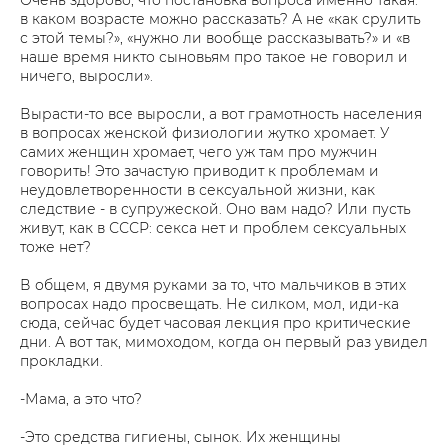
Очень здорово, что постановка вопроса именно такая:
в каком возрасте можно рассказать? А не «как срулить
с этой темы?», «нужно ли вообще рассказывать?» и «в
наше время никто сыновьям про такое не говорил и
ничего, выросли».
Вырасти-то все выросли, а вот грамотность населения
в вопросах женской физиологии жутко хромает. У
самих женщин хромает, чего уж там про мужчин
говорить! Это зачастую приводит к проблемам и
неудовлетворенности в сексуальной жизни, как
следствие - в супружеской. Оно вам надо? Или пусть
живут, как в СССР: секса нет и проблем сексуальных
тоже нет?
В общем, я двумя руками за то, что мальчиков в этих
вопросах надо просвещать. Не силком, мол, иди-ка
сюда, сейчас будет часовая лекция про критические
дни. А вот так, мимоходом, когда он первый раз увидел
прокладки.
-Мама, а это что?
-Это средства гигиены, сынок. Их женщины