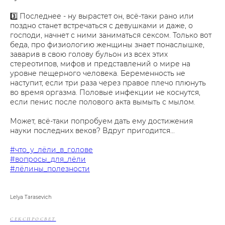
3️⃣ Последнее - ну вырастет он, всё-таки рано или
поздно станет встречаться с девушками и даже, о
господи, начнет с ними заниматься сексом. Только вот
беда, про физиологию женщины знает понаслышке,
заварив в свою голову бульон из всех этих
стереотипов, мифов и представлений о мире на
уровне пещерного человека. Беременность не
наступит, если три раза через правое плечо плюнуть
во время оргазма. Половые инфекции не коснутся,
если пенис после полового акта вымыть с мылом.
Может, всё-таки попробуем дать ему достижения
науки последних веков? Вдруг пригодится...
#что_у_лёли_в_голове
#вопросы_для_лёли
#лёлины_полезности
Lelya Tarasevich
СЕКСПРОСВЕТ