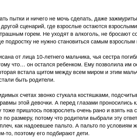
ать пытки и ничего не мочь сделать, даже зажмуритьс
 другой сценарий, где взрослые остаются взрослыми
трашным горем. Не уходят в алкоголь, не бросают с
де подростку не нужно становиться самым взрослым 
сана от лица 10-летнего мальчика, чья сестра погиб
тому что… он остался ребенком. Ему позволила им о
которая встала щитом между всем миром и этим маль
стали быть родители.
идимых счетах звонко стукала костяшками, подсчиты
равмы этой девочки. А перед глазами проносились к
 тоже пришлось повзрослеть очень рано и взять на 
е по размеру, потому что родители выбрали эту отве
 плеч, как надоевшее пальто. А пальто по условиям 
м-то, поэтому его подбирают дети.