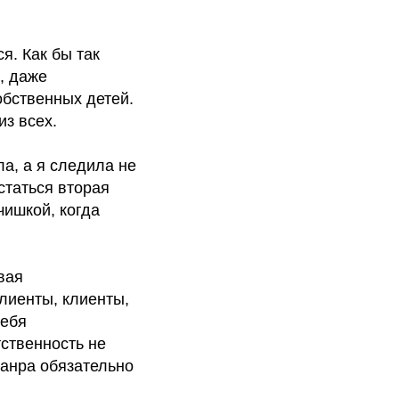
я. Как бы так
, даже
обственных детей.
из всех.
ла, а я следила не
статься вторая
чишкой, когда
вая
лиенты, клиенты,
себя
тственность не
жанра обязательно