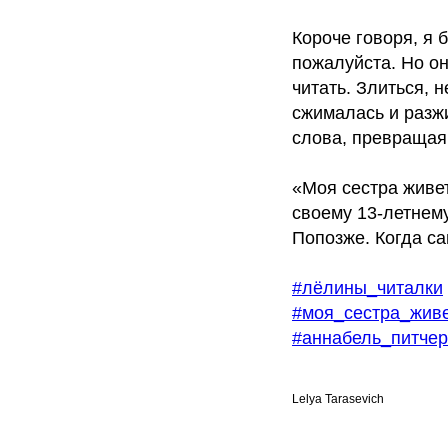
Короче говоря, я 
пожалуйста. Но он
читать. Злиться, 
сжималась и разжи
слова, превращая 
«Моя сестра живет
своему 13-летнему
Попозже. Когда са
#лёлины_читалки
#моя_сестра_жив
#аннабель_питчер
Lelya Tarasevich