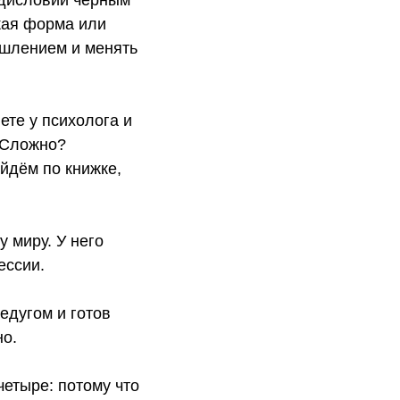
гкая форма или
ышлением и менять
ете у психолога и
. Сложно?
йдём по книжке,
 миру. У него
ессии.
недугом и готов
но.
четыре: потому что