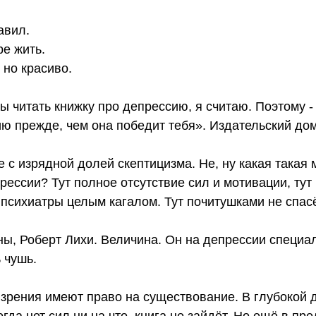
авил.
е жить.
 но красиво.
ы читать книжку про депрессию, я считаю. Поэтому -
ю прежде, чем она победит тебя». Издательский дом
 с изрядной долей скептицизма. Не, ну какая такая
рессии? Тут полное отсутствие сил и мотивации, тут
 психиатры целым кагалом. Тут почитушками не спас
ны, Роберт Лихи. Величина. Он на депрессии специа
 чушь.
и зрения имеют право на существование. В глубокой 
гда нет сил ни на что, книга не зайдёт. Но ещё в п