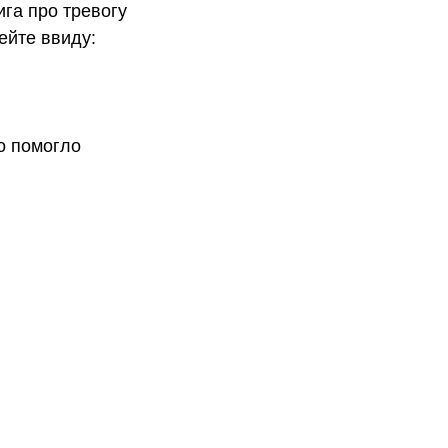
ига про тревогу
ейте ввиду:
о помогло