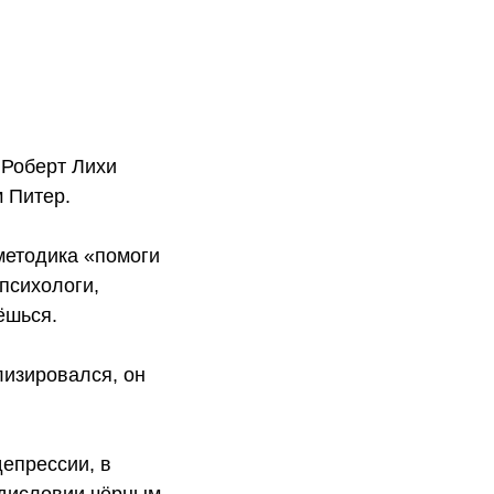
 Роберт Лихи
 Питер.
 методика «помоги
 психологи,
ёшься.
лизировался, он
депрессии, в
редисловии чёрным