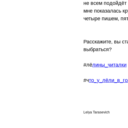
не всем подойдёт 
мне показалась кр
четыре пишем, пят
Расскажите, вы ст
выбраться?
#лё
лины_читалки
#ч
то_у_лёли_в_г
Lelya Tarasevich