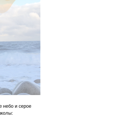
е небо и серое
школы: