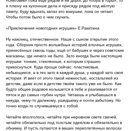
«снеговик» пока ещё рядом и не дорос до «пора в горы», то
я плюну на кухонные дела и присяду рядом под жёлтую
лампу, буду вдыхать запах его макушки, пока он читает.
Чтобы потом было о чем скучать.
«Приключения новогодних игрушек» Е.Ракитина
Ну наконец, отечественное. Наше с сыном открытие этого
года. Сборник просто волшебных историй елочных игрушек,
принесённых сквозь годы, ещё от бабушек и через советские
магазины, где ничего не было. Зато иногда были настоящие
игрушки: тонкие, стеклянные, к которым страшно
прикоснуться. Куда проще сейчас: пластиковые,
небьющиеся, а в тех зато в каждой душа, у каждой зато своя
история. И веет от этого такой нежностью, ностальгией из
детства, даже если в детстве твоём такого уже не было. Как
будто общее родовое колышется в тебе и разливается от
пяток и до самых глубин нутра. Читаешь и улыбаешься в
никуда, чему-то далекому, ушедшему и почти забытому. Но
точно когда-то случившемуся с тобой.
Читайте вполголоса, читайте при неровном свете свечей,
читайте обязательно под толстым одеялом и обязательно в
обнимку. И пусть путаются в ваших переплетённых волосах