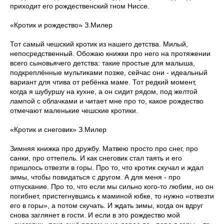
приходит его рождественский гном Ниссе.
«Кротик и рождество» З.Милер
Тот самый чешский кротик из нашего детства. Милый,
непосредственный. Обожаю книжки про него на протяжении
всего сыновьячего детства: такие простые для малыша,
подкреплённые мультиками позже, сейчас они - идеальный
вариант для чтива от ребёнка маме. Тот редкий момент,
когда я шубуршу на кухне, а он сидит рядом, под желтой
лампой с облачками и читает мне про то, какое рождество
отмечают маленькие чешские кротики.
«Кротик и снеговик» З.Милер
Зимняя книжка про дружбу. Матвею просто про снег, про
санки, про оттепель. И как снеговик стал таять и его
пришлось отвезти в горы. Про то, что кротик скучал и ждал
зимы, чтобы повидаться с другом. А для меня - про
отпускание. Про то, что если мы сильно кого-то любим, но он
погибнет, пристегнувшись к маминой юбке, то нужно «отвезти
его в горы», а потом скучать. И ждать зимы, когда он вдруг
снова заглянет в гости. И если в это рождество мой