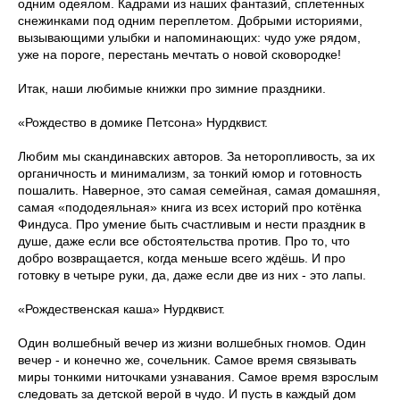
одним одеялом. Кадрами из наших фантазий, сплетенных
снежинками под одним переплетом. Добрыми историями,
вызывающими улыбки и напоминающих: чудо уже рядом,
уже на пороге, перестань мечтать о новой сковородке!
Итак, наши любимые книжки про зимние праздники.
«Рождество в домике Петсона» Нурдквист.
Любим мы скандинавских авторов. За неторопливость, за их
органичность и минимализм, за тонкий юмор и готовность
пошалить. Наверное, это самая семейная, самая домашняя,
самая «пододеяльная» книга из всех историй про котёнка
Финдуса. Про умение быть счастливым и нести праздник в
душе, даже если все обстоятельства против. Про то, что
добро возвращается, когда меньше всего ждёшь. И про
готовку в четыре руки, да, даже если две из них - это лапы.
«Рождественская каша» Нурдквист.
Один волшебный вечер из жизни волшебных гномов. Один
вечер - и конечно же, сочельник. Самое время связывать
миры тонкими ниточками узнавания. Самое время взрослым
следовать за детской верой в чудо. И пусть в каждый дом