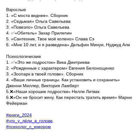
Взрослые
1. «С моста виднее». Сборник
2. «Седьмая» Ольга Савельева
3. «Повезло» Ольга Савельева
4. ✅«Обитель» Захар Прилепин
5. «Сантехник. Твое моё колено» Слава Сэ
6. «Мне 10 лет, и я разведена» Дельфин Минуи, Нуджуд Али
Психологические
1. ✅«Это же подросток» Вика Дмитриева
2. «Рожденные с характером» Евгения Белонощенко
3. «Зоопарк в твоей голове». Сборник
4. «Ваши личные границы. Как установить и сохранить»
Дженни Миллер, Виктория Ламберт
5.❌«Наши хорошие подростки» Нелли Литвак
6.❌«Он не бросит жену. Как перестать тратить время» Марни
Фейерман
#книги_2024
#что_у_лёли_в_голове
#психолог_с_юмором