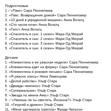
Подростковые
1.✅«Пакс» Сара Пеннипакер
2. «Пакс. Возвращение домой» Сара Пеннипакер
3. «10 дней в украденной машине» Анна Вольтц
4. «Сто часов ночи» Анна Вольтц
5. «Гипс» Анна Вольтц
6. «Спаситель и сын. 1 сезон» Мари-Од Мюрай
7. «Спаситель и сын. 2 сезон» Мари-Од Мюрай
8. «Спаситель и сын. 3 сезон» Мари-Од Мюрай
9. «Спаситель и сын. 4 сезон» Мари-Од Мюрай
Детские
1. «Клементина и ее ужасная неделя» Сара Пеннипакер
2. «Клементина едет на ферму» Сара Пеннипакер
3. «Клементина и роковое письмо» Сара Пеннипакер
4. «Я ужасно злюсь» Нина Ливенцова
5. «Долой рабство» Ульф Старк
6. «Дважды чемпион» Ульф Старк
7. «Супермальчик» Ульф Старк
8. «Звезда по имени Аякс» Ульф Старк
9. ✅«Умеешь ли ты свистеть, Йоханна?» Ульф Старк
10. «Георгий и дракон» Ульф Старк
11. «Меня удочерила горилла» Фрида Нильсон