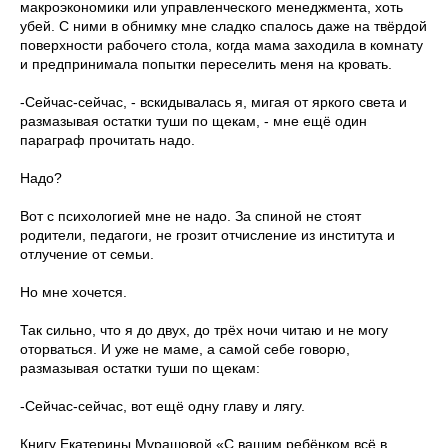
макроэкономики или управленческого менеджмента, хоть
убей. С ними в обнимку мне сладко спалось даже на твёрдой
поверхности рабочего стола, когда мама заходила в комнату
и предпринимала попытки переселить меня на кровать.
-Сейчас-сейчас, - вскидывалась я, мигая от яркого света и
размазывая остатки туши по щекам, - мне ещё один
параграф прочитать надо.
Надо?
Вот с психологией мне не надо. За спиной не стоят
родители, педагоги, не грозит отчисление из института и
отлучение от семьи.
Но мне хочется.
Так сильно, что я до двух, до трёх ночи читаю и не могу
оторваться. И уже не маме, а самой себе говорю,
размазывая остатки туши по щекам:
-Сейчас-сейчас, вот ещё одну главу и лягу.
Книгу Екатерины Мурашовой «С вашим ребёнком всё в