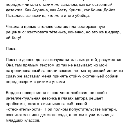
порядке» читала с таким же запалом, как качественный
детектив. Как Акунина, как Агату Кристи, как Конан Дойля.
Пыталась вычислить, кто же в итоге убийца.
Читала и прямо в голове составляла восторженную
рецензию: жестковата тётенька, конечно, но это же шедевр,
ей-богу!
Пока...
Пока не дошло до высокочувствительных детей, разумеется.
Она там прямым текстом их так не называет, но мой
натренированный за почти восемь лет материнский инстинкт
сразу же заставил меня принять стойку охотничьей собаки
перед озером с дикими утками.
Вердикт поверг меня в шок: честолюбивая, не особо
интеллектуальная девочка в глазах автора решает
проблемы, «как отличиться» за счёт своей
«стеснительности». При полном попустительстве матери,
воспитательницы детского сада, а потом и учительницы
младших классов.