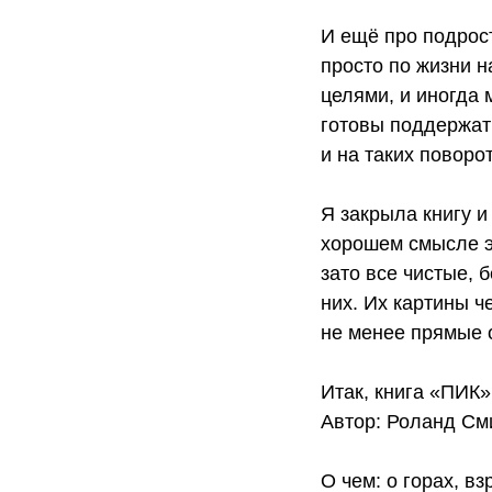
И ещё про подрост
просто по жизни н
целями, и иногда 
готовы поддержать
и на таких поворо
Я закрыла книгу и
хорошем смысле э
зато все чистые, 
них. Их картины ч
не менее прямые 
Итак, книга «ПИК»
Автор: Роланд Сми
О чем: о горах, в