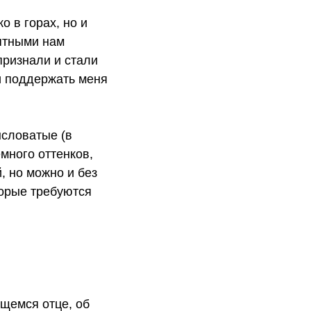
 в горах, но и
нятными нам
 признали и стали
и поддержать меня
ысловатые (в
много оттенков,
, но можно и без
торые требуются
ющемся отце, об