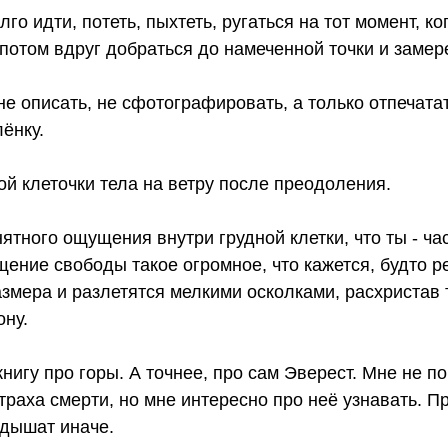
лго идти, потеть, пыхтеть, ругаться на тот момент, к
а потом вдруг добраться до намеченной точки и замере
не описать, не сфотографировать, а только отпечата
ёнку.
й клеточки тела на ветру после преодоления.
нятного ощущения внутри грудной клетки, что ты - час
щение свободы такое огромное, что кажется, будто р
змера и разлетятся мелкими осколками, расхристав 
ону.
книгу про горы. А точнее, про сам Эверест. Мне не п
траха смерти, но мне интересно про неё узнавать. П
 дышат иначе.