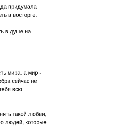
огда придумала
ть в восторге.
ть в душе на
ть мира, а мир -
ебра сейчас не
тебя всю
онять такой любви,
ро людей, которые