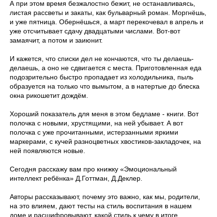
А при этом время безжалостно бежит, не останавливаясь,
листая рассветы и закаты, как бульварный роман. Моргнёшь,
и уже пятница. Обернёшься, а март перекочевал в апрель и
уже отсчитывает сдачу двадцатыми числами. Вот-вот
замаячит, а потом и заиюнит.
И кажется, что списки дел не кончаются, что ты делаешь-
делаешь, а оно не сдвигается с места. Приготовленная еда
подозрительно быстро пропадает из холодильника, пыль
образуется на только что вымытом, а в натертые до блеска
окна рикошетит дождём.
Хороший показатель для меня в этом бедламе - книги. Вот
полочка с новыми, хрустящими, на ней убывает. А вот
полочка с уже прочитанными, истерзанными яркими
маркерами, с кучей разноцветных хвостиков-закладочек, на
ней появляются новые.
Сегодня расскажу вам про книжку «Эмоциональный
интеллект ребёнка» Д.Готтман, Д.Деклер.
Авторы рассказывают, почему это важно, как мы, родители,
на это влияем, дают тесты на стиль воспитания в нашем
доме и расшифровывают, какой стиль к чему в итоге