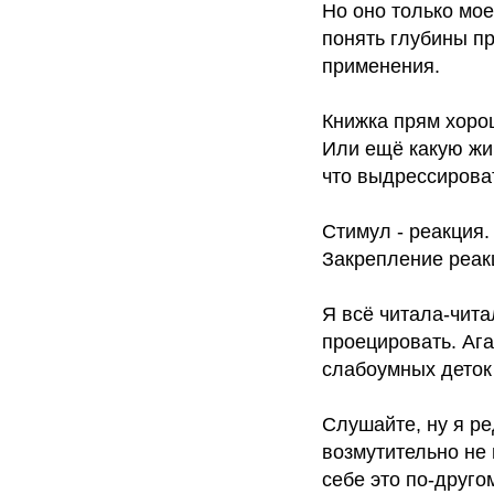
Но оно только мое
понять глубины п
применения.
Книжка прям хоро
Или ещё какую жив
что выдрессироват
Стимул - реакция
Закрепление реак
Я всё читала-чита
проецировать. Ага
слабоумных деток в
Слушайте, ну я р
возмутительно не 
себе это по-друго