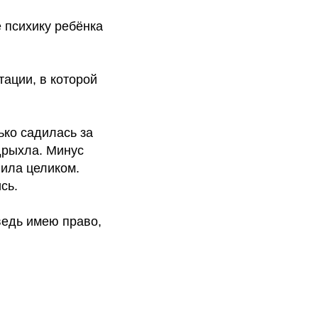
е психику ребёнка
ации, в которой
ько садилась за
одрыхла. Минус
лила целиком.
сь.
ведь имею право,