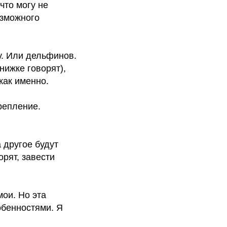
что могу не
озможного
у. Или дельфинов.
нижке говорят),
как именно.
репление.
а другое будут
рят, завести
ои. Но эта
обенностями. Я