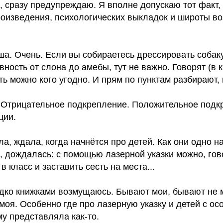
, сразу предупреждаю. Я вполне допускаю тот факт, 
роизведения, психологических выкладок и широты в
ша. Очень. Если вы собираетесь дрессировать собак
ность от слона до амебы, тут не важно. Говорят (в к
ь можно кого угодно. И прям по пунктам разбирают, 
. Отрицательное подкрепление. Положительное подк
ции.
ла, ждала, когда начнётся про детей. Как они одно н
, дождалась: с помощью лазерной указки можно, гово
 класс и заставить сесть на места...
едко книжками возмущаюсь. Бывают мои, бывают не м
моя. Особенно где про лазерную указку и детей с ос
му представляла как-то.