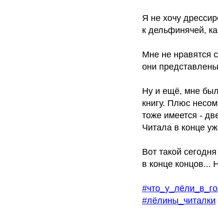
Я не хочу дрессир
к дельфинячей, к
Мне не нравятся с
они представлены.
Ну и ещё, мне был
книгу. Плюс несом
тоже имеется - дв
Читала в конце уж
Вот такой сегодня
в конце концов... 
#что_у_лёли_в_г
#лёлины_читалки