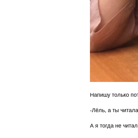
Напишу только пот
-Лёль, а ты читал
А я тогда не чита